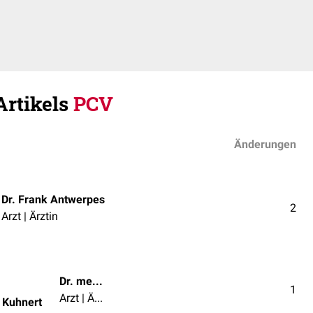
Artikels
PCV
Änderungen
Dr. Frank Antwerpes
2
Arzt | Ärztin
Dr. med. univ. Bernhard Kuhnert
1
Arzt | Ärztin
d Kuhnert