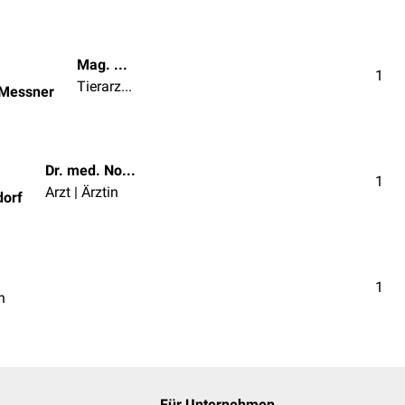
Mag. med. vet. Patrick Messner
1
Tierarzt | Tierärztin
 Messner
Dr. med. Norbert Ostendorf
1
Arzt | Ärztin
dorf
1
n
Für Unternehmen