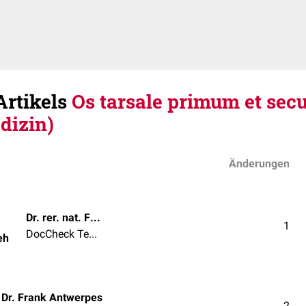
Artikels
Os tarsale primum et se
dizin)
Änderungen
Dr. rer. nat. Fabienne Reh
1
DocCheck Team
eh
Dr. Frank Antwerpes
2