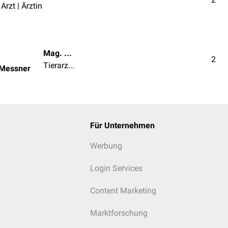
Arzt | Ärztin
Mag. med. vet. Patrick Messner
2
Tierarzt | Tierärztin
 Messner
Für Unternehmen
Werbung
Login Services
Content Marketing
Marktforschung