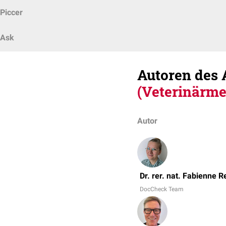
Piccer
Ask
Autoren des 
(Veterinärme
Autor
Dr. rer. nat. Fabienne R
DocCheck Team