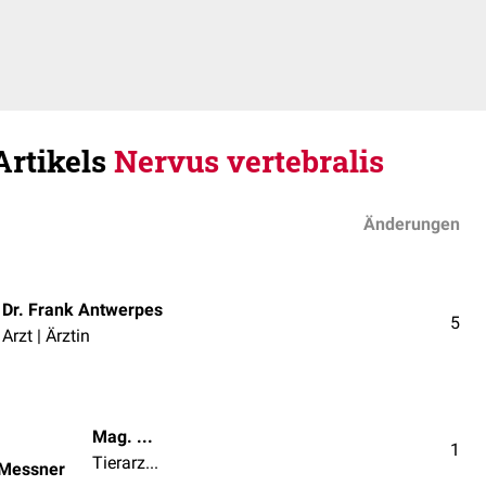
Artikels
Nervus vertebralis
Änderungen
Dr. Frank Antwerpes
5
Arzt | Ärztin
Mag. med. vet. Patrick Messner
1
Tierarzt | Tierärztin
 Messner