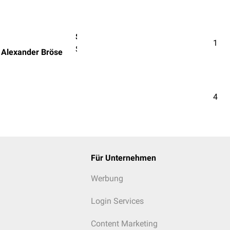
Stud.med.dent. Sascha Alexander Bröse
1
Student/in der Zahnmedizin
 Alexander Bröse
4
Für Unternehmen
Werbung
Login Services
Content Marketing