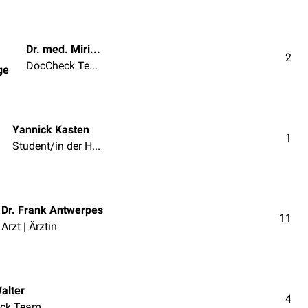
Dr. med. Miriam Dodegge
2
DocCheck Team
ge
Yannick Kasten
1
Student/in der Humanmedizin
Dr. Frank Antwerpes
11
Arzt | Ärztin
alter
4
ck Team