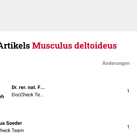
Artikels
Musculus deltoideus
Änderungen
Dr. rer. nat. Fabienne Reh
1
DocCheck Team
eh
ua Soeder
1
heck Team