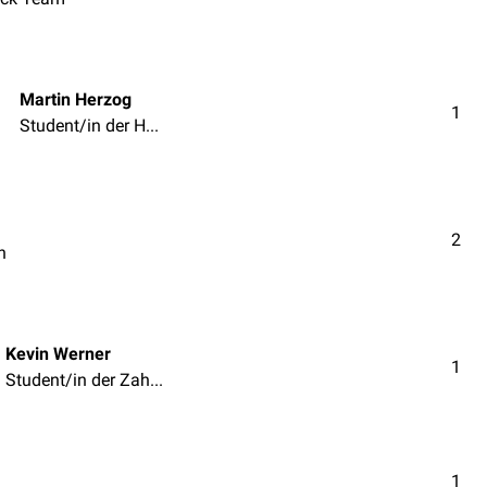
Martin Herzog
1
Student/in der Humanmedizin
2
n
Kevin Werner
1
Student/in der Zahnmedizin
1