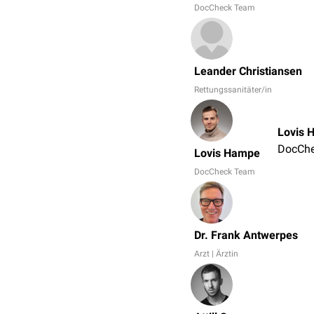
DocCheck Team
Leander Christiansen
Rettungssanitäter/in
Lovis 
DocCh
Lovis Hampe
DocCheck Team
Dr. Frank Antwerpes
Arzt | Ärztin