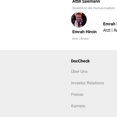
Attill Saemann
Student/in der Humanmedizin
Emrah 
Arzt | Ä
Emrah Hircin
Arzt | Ärztin
DocCheck
Über Uns
Investor Relations
Presse
Karriere