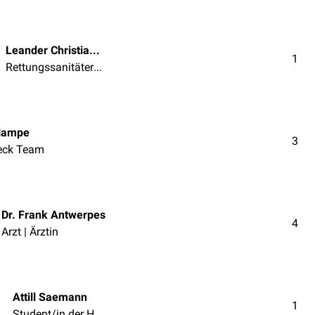
Leander Christiansen
1
Rettungssanitäter/in
Hampe
3
eck Team
Dr. Frank Antwerpes
4
Arzt | Ärztin
Attill Saemann
1
Student/in der Humanmedizin