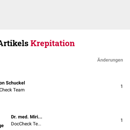
Artikels
Krepitation
Änderungen
on Schuckel
1
Check Team
Dr. med. Miriam Dodegge
1
DocCheck Team
ge