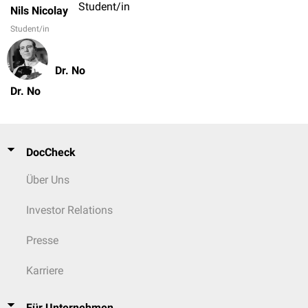
Student/in
Nils Nicolay
Student/in
Dr. No
Dr. No
DocCheck
Über Uns
Investor Relations
Presse
Karriere
Für Unternehmen