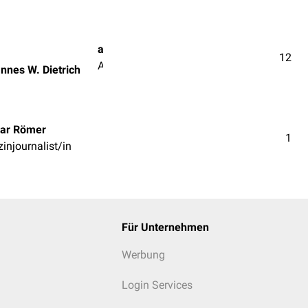
apl. Prof. Dr. med. Johannes W. Dietrich
12
Arzt | Ärztin
annes W. Dietrich
ar Römer
1
injournalist/in
Für Unternehmen
Werbung
Login Services