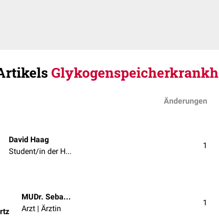
Artikels
Glykogenspeicherkrankh
Änderungen
David Haag
1
Student/in der Humanmedizin
MUDr. Sebastian Pennartz
1
Arzt | Ärztin
rtz