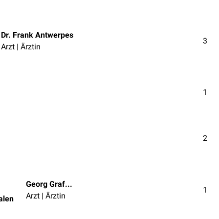
Dr. Frank Antwerpes
3
Arzt | Ärztin
1
2
Georg Graf von Westphalen
1
Arzt | Ärztin
alen