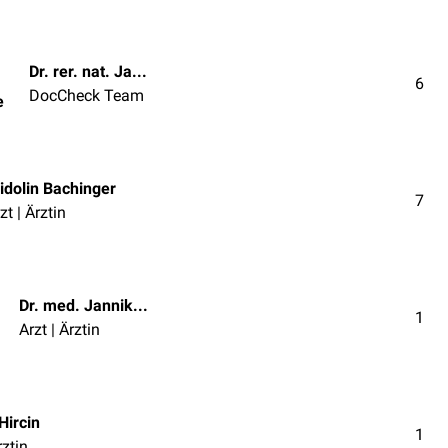
Dr. rer. nat. Janica Nolte
6
DocCheck Team
e
idolin Bachinger
7
zt | Ärztin
Dr. med. Jannik Winter
1
Arzt | Ärztin
Hircin
1
rztin