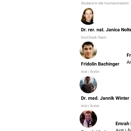
Student/in der Humanmedizin
Dr. rer. nat. Janica Nolt
DocCheck Team
Fr
Ar
Fridolin Bachinger
Arzt | Ärztin
Dr. med. Jannik Winter
Arzt | Ärztin
Emrah 
Arzt | Ä