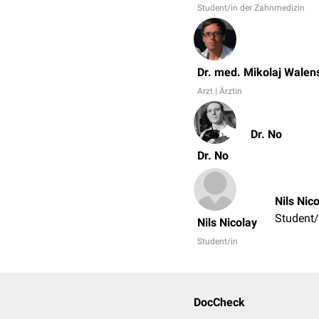
Student/in der Zahnmedizin
Dr. med. Mikolaj Walen
Arzt | Ärztin
Dr. No
Dr. No
Nils Nic
Student/
Nils Nicolay
Student/in
DocCheck