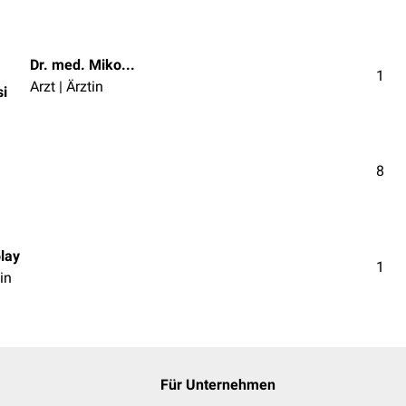
Dr. med. Mikolaj Walensi
1
Arzt | Ärztin
si
8
olay
1
in
Für Unternehmen