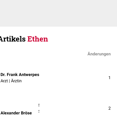
Artikels
Ethen
Änderungen
Dr. Frank Antwerpes
1
Arzt | Ärztin
Stud.med.dent. Sascha Alexander Bröse
2
Student/in der Zahnmedizin
 Alexander Bröse