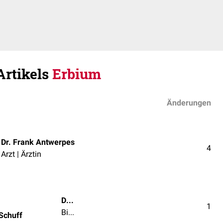
Artikels
Erbium
Änderungen
Dr. Frank Antwerpes
4
Arzt | Ärztin
Dr. rer. nat. Maximilian Schuff
1
Biologe/in | Chemiker/in | Naturwissenschaftler/in
 Schuff