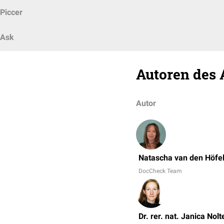
Piccer
Ask
Autoren des 
Autor
Natascha van den Höfe
DocCheck Team
Dr. rer. nat. Janica Nolt