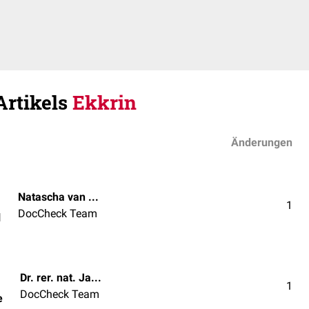
Artikels
Ekkrin
Änderungen
Natascha van den Höfel
1
DocCheck Team
l
Dr. rer. nat. Janica Nolte
1
DocCheck Team
e