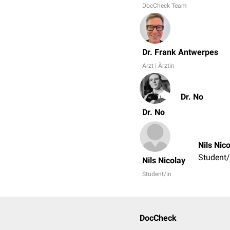
DocCheck Team
Dr. Frank Antwerpes
Arzt | Ärztin
Dr. No
Dr. No
Nils Nic
Student/
Nils Nicolay
Student/in
DocCheck