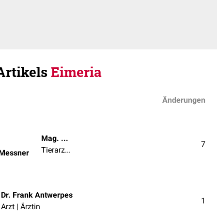
Artikels
Eimeria
Änderungen
Mag. med. vet. Patrick Messner
7
Tierarzt | Tierärztin
 Messner
Dr. Frank Antwerpes
1
Arzt | Ärztin