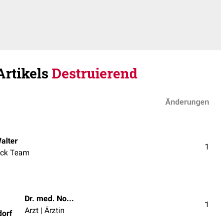
Artikels
Destruierend
Änderungen
alter
1
ck Team
Dr. med. Norbert Ostendorf
1
Arzt | Ärztin
dorf