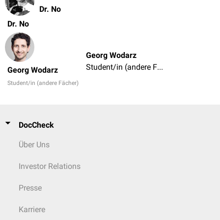
Dr. No
Dr. No
Georg Wodarz
Student/in (andere Fächer)
Georg Wodarz
Student/in (andere Fächer)
DocCheck
Über Uns
Investor Relations
Presse
Karriere