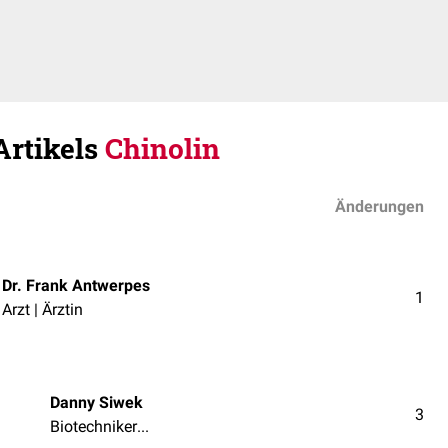
Artikels
Chinolin
Änderungen
Dr. Frank Antwerpes
1
Arzt | Ärztin
Danny Siwek
3
Biotechniker/in | Medizintechniker/in