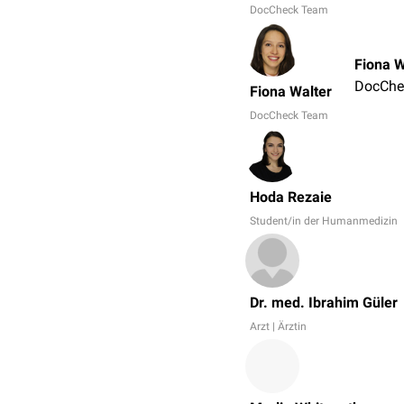
DocCheck Team
Fiona W
DocChe
Fiona Walter
DocCheck Team
Hoda Rezaie
Student/in der Humanmedizin
Dr. med. Ibrahim Güler
Arzt | Ärztin