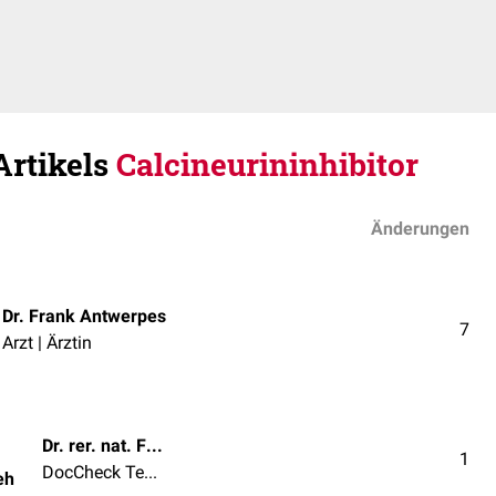
Artikels
Calcineurininhibitor
Änderungen
Dr. Frank Antwerpes
7
Arzt | Ärztin
Dr. rer. nat. Fabienne Reh
1
DocCheck Team
eh