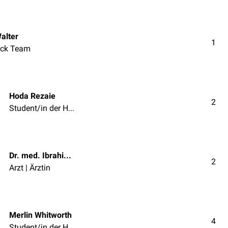
alter
1
ck Team
Hoda Rezaie
2
Student/in der Humanmedizin
Dr. med. Ibrahim Güler
2
Arzt | Ärztin
Merlin Whitworth
4
Student/in der Humanmedizin