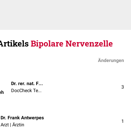
Artikels
Bipolare Nervenzelle
Änderungen
Dr. rer. nat. Fabienne Reh
3
DocCheck Team
eh
Dr. Frank Antwerpes
1
Arzt | Ärztin