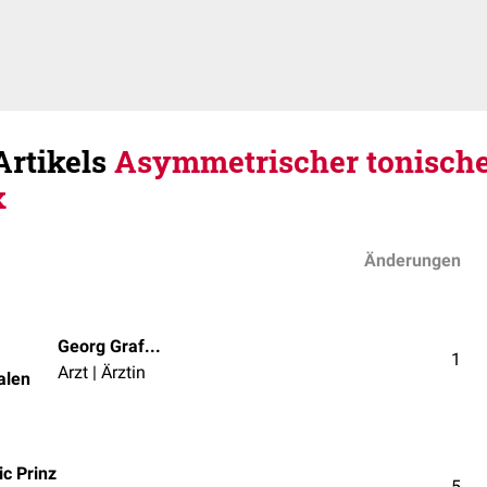
Artikels
Asymmetrischer tonisch
x
Änderungen
Georg Graf von Westphalen
1
Arzt | Ärztin
alen
c Prinz
5