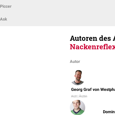
Piccer
Ask
Autoren des 
Nackenrefle
Autor
Georg Graf von Westph
Arzt | Ärztin
Domini