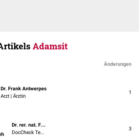
Artikels
Adamsit
Änderungen
Dr. Frank Antwerpes
1
Arzt | Ärztin
Dr. rer. nat. Fabienne Reh
3
DocCheck Team
eh