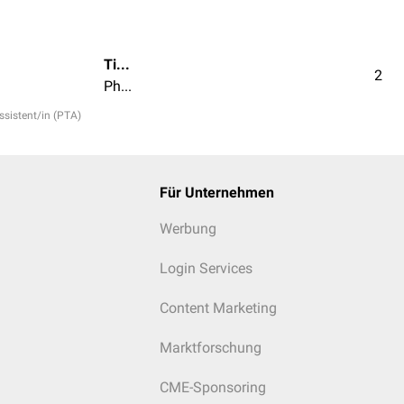
Tim Heinrich
2
Pharmazeutisch-technische/r Assistent/in (PTA)
sistent/in (PTA)
Für Unternehmen
Werbung
Login Services
Content Marketing
Marktforschung
CME-Sponsoring