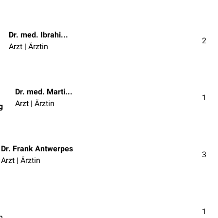
Dr. med. Ibrahim Güler
2
Arzt | Ärztin
Dr. med. Martin P. Wedig
1
Arzt | Ärztin
g
Dr. Frank Antwerpes
3
Arzt | Ärztin
1
n