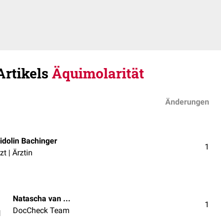
Artikels
Äquimolarität
Änderungen
idolin Bachinger
1
zt | Ärztin
Natascha van den Höfel
1
DocCheck Team
l