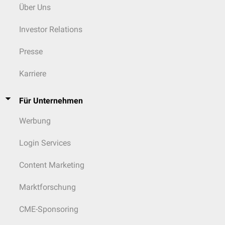
Analysator 1
Über Uns
Im ersten Analysator werden, abhängig vom gewünschten Ziel, die Ionen
nach m/z (Masse-zu-Ladungsverhältnis) selektiert (Produkt-Ionen-Scan)
Investor Relations
oder es wird nur m/z bestimmt (Vorläufer-Ionen- und Neutral-Verlust-
Scan).
Presse
Stoßkammer
Karriere
Die Stoßkammer entspricht im einfachsten Fall einer mit
Inertgas
(z.B.
Helium
) gefüllten Röhre, durch die die Ionen fliegen. Aufgrund von
Für Unternehmen
Teilchenkollisionen fragmentieren die Ionen und gelangen als Fragment-
Ionen in den zweiten Analysator.
Werbung
Analysator 2
Login Services
Im zweiten Analysator werden die in der Stoßkammer gebildeten
Fragment-Ionen nach m/z analysiert. Damit lassen sich beispielsweise
Content Marketing
alle Produkte scannen und man erhält genauere Informationen über die
Struktur des Moleküls (Produkt-Ionen-Scan). Wahlweise kann auch nur
ein einzelnes Fragmention betrachtet werden, was eine sehr sensitive
Marktforschung
Analyse ermöglicht.
CME-Sponsoring
Ein einfaches Beispiel soll diesen Sachverhalt genauer erläutern: Durch
eine Massenspektrometrie wurde die Summenformel C
H
O
erhalten.
20
34
8