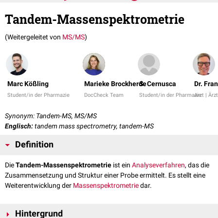
Tandem-Massenspektrometrie
(Weitergeleitet von
MS/MS
)
Marc Kößling
Marieke Brockherde
S. Cernusca
Dr. Fra
Student/in der Pharmazie
DocCheck Team
Student/in der Pharmazie
Arzt | Ärz
Synonym: Tandem-MS, MS/MS
Englisch:
tandem mass spectrometry, tandem-MS
Definition
Die
Tandem-Massenspektrometrie
ist ein
Analyseverfahren
, das die
Zusammensetzung und Struktur einer Probe ermittelt. Es stellt eine
Weiterentwicklung der
Massenspektrometrie
dar.
Hintergrund