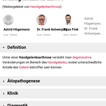
(Weitergeleitet von
Handgelenkarthrose
)
Astrid
Högemann,
Dr. Frank
Astrid Högemann
Dr. Frank Antwerpes
Bijan Fink
Antwerpes +
Arzt | Ärztin
Arzt | Ärztin
Arzt | Ärztin
2
Definition
Unter einer
Handgelenksarthrose
versteht man
degenerative
Veränderungen im Bereich des
Handgelenks
, wobei unterschiedliche
Anteile des
Gelenk
betroffen sein können.
Ätiopathogenese
Die Handgelenksarthrose wird häufig nach
intraartikulären
distalen
Klinik
Radiusfrakturen
beobachtet.
Die betroffenen Patienten klagen über
Schmerzen
, die vor allem bei
Diagnostik
Bewegungen im Handgelenk auftreten, sowie über eine eingeschränkte